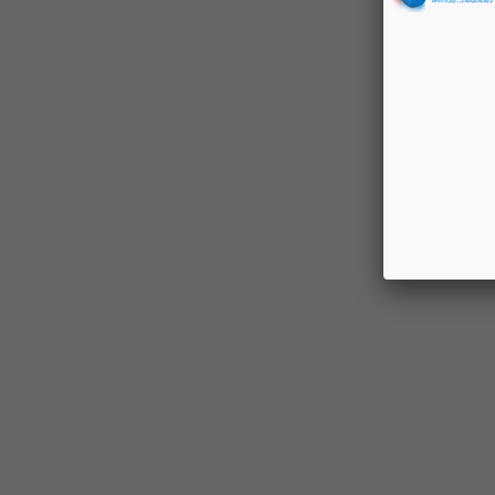
หม
รห
หม
รห